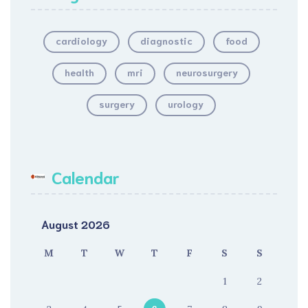
cardiology
diagnostic
food
health
mri
neurosurgery
surgery
urology
Calendar
August 2026
M
T
W
T
F
S
S
1
2