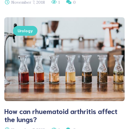
November 7, 2018
1
0
Urology
How can rhuematoid arthritis affect
the lungs?