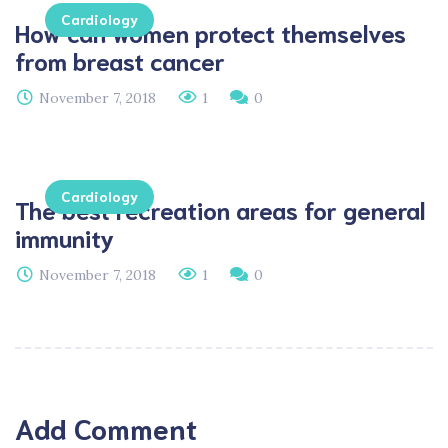
Cardiology
How can women protect themselves
from breast cancer
November 7, 2018
1
0
Cardiology
The best recreation areas for general
immunity
November 7, 2018
1
0
Add Comment