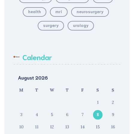
health
mri
neurosurgery
surgery
urology
Calendar
August 2026
M
T
W
T
F
S
S
1
2
3
4
5
6
7
8
9
10
11
12
13
14
15
16