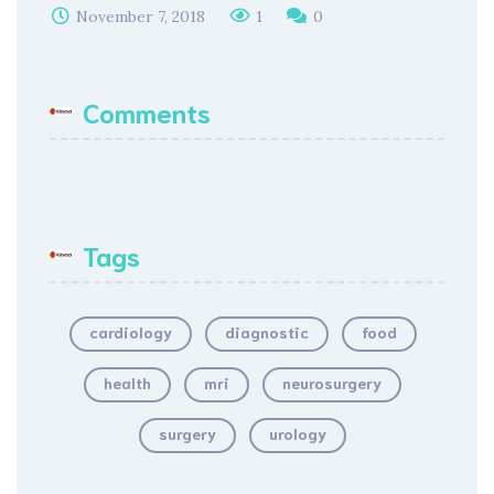
November 7, 2018
1
0
Comments
Tags
cardiology
diagnostic
food
health
mri
neurosurgery
surgery
urology